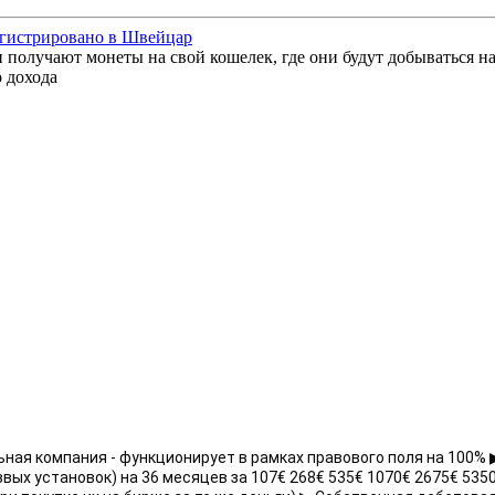
егистрировано в Швейцар
получают монеты на свой кошелек, где они будут добываться на 
 дохода
ьная компания - функционирует в рамках правового поля на 100
оввых установок) на 36 месяцев за 107€ 268€ 535€ 1070€ 2675€ 535