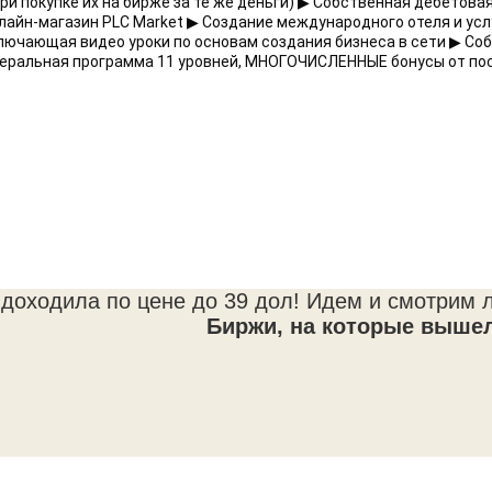
и покупке их на бирже за те же деньги) ▶ Собственная дебетовая
нлайн-магазин PLC Market ▶ Создание международного отеля и ус
ючающая видео уроки по основам создания бизнеса в сети ▶ Собс
еральная программа 11 уровней, МНОГОЧИСЛЕННЫЕ бонусы от пос
оходила по цене до 39 дол! Идем и смотрим ли
Биржи, на которые вышел 