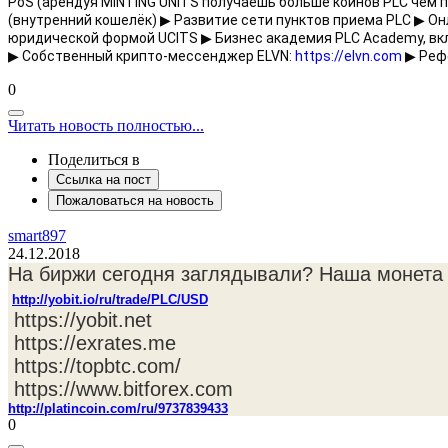
PoS (арендуя MINTING UNITS получаешь больше коинов PLC чем пр
(внутренний кошелёк) ▶ Развитие сети пунктов приема PLC ▶ О
юридической формой UCITS ▶ Бизнес академия PLC Academy, вкл
▶ Собственный крипто-мессенджер ELVN: 
https://elvn.com
 ▶ Реф
0
Читать новость полностью...
Поделиться в
Ссылка на пост
Пожаловаться на новость
smart897
24.12.2018
На биржи сегодня заглядывали? Наша монета д
http://yobit.io/ru/trade/PLC/USD
https://yobit.net
https://exrates.me
https://topbtc.com/
https://www.bitforex.com
http://platincoin.com/ru/9737839433
0