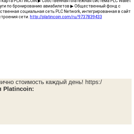
 карта PLATINCOIN ▶ Собственная платежная система PLC Wallet 
луги по бронированию авиабилетов ▶ Общественный фонд с 
твенная социальная сеть PLC Network, интегрированная в сайт 
троения сети. 
http://platincoin.com/ru/9737839433
чно стоимость каждый день! https:/
Platincoin: