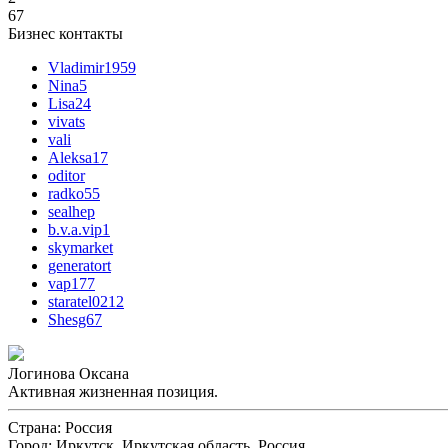
67
Бизнес контакты
Vladimir1959
Nina5
Lisa24
vivats
vali
Aleksa17
oditor
radko55
sealhep
b.v.a.vip1
skymarket
generatort
vap177
staratel0212
Shesg67
Логинова Оксана
Активная жизненная позиция.
Страна:
Россия
Город:
Иркутск, Иркутская область, Россия