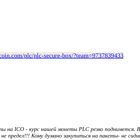
ncoin.com/plc/plc-secure-box/?team=9737839433
ы на ICO - курс нашей монеты PLC резко поднимется. В
не предел!!! Кому думано закупиться на пакеты- не сид