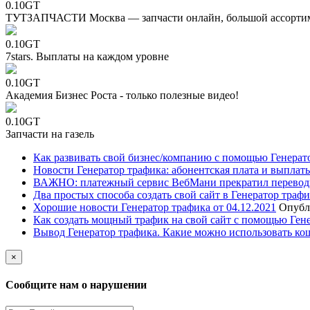
0.10GT
ТУТЗАПЧАСТИ Москва — запчасти онлайн, большой ассорти
0.10GT
7stars. Выплаты на каждом уровне
0.10GT
Академия Бизнес Роста - только полезные видео!
0.10GT
Запчасти на газель
Как развивать свой бизнес/компанию с помощью Генерат
Новости Генератор трафика: абонентская плата и выплаты
ВАЖНО: платежный сервис ВебМани прекратил перевод
Два простых способа создать свой сайт в Генератор траф
Хорошие новости Генератор трафика от 04.12.2021
Опубл
Как создать мощный трафик на свой сайт с помощью Ген
Вывод Генератор трафика. Какие можно использовать ко
×
Сообщите нам о нарушении