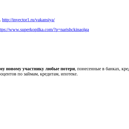
.
http://invector1.ru/vakansiya/
ttps://www.superkopilka.com/?p=narishckinaolga
му новому участнику любые потери
, понесенные в банках, кр
оцентов по займам, кредитам, ипотеке.