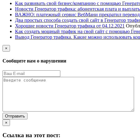
Как развивать свой бизнес/компанию с помощью Генерат
Новости Генератор трафика: абонентская плата и выплаты
ВАЖНО: платежный сервис ВебМани прекратил перевод
Два простых способа создать свой сайт в Генератор траф
Хорошие новости Генератор трафика от 04.12.2021
Опубл
Как создать мощный трафик на свой сайт с помощью Ген
Вывод Генератор трафика. Какие можно использовать ко
×
Сообщите нам о нарушении
Отправить
×
Ссылка на этот пост: