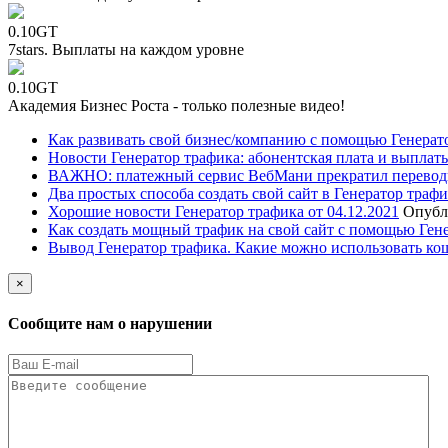
0.10GT
7stars. Выплаты на каждом уровне
0.10GT
Академия Бизнес Роста - только полезные видео!
Как развивать свой бизнес/компанию с помощью Генерат
Новости Генератор трафика: абонентская плата и выплаты
ВАЖНО: платежный сервис ВебМани прекратил перевод
Два простых способа создать свой сайт в Генератор траф
Хорошие новости Генератор трафика от 04.12.2021
Опубл
Как создать мощный трафик на свой сайт с помощью Ген
Вывод Генератор трафика. Какие можно использовать ко
×
Сообщите нам о нарушении