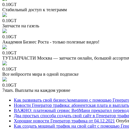
0.10GT
Стабильный доступ к телеграмм
0.10GT
Запчасти на газель
0.10GT
Академия Бизнес Роста - только полезные видео!
0.10GT
ТУТЗАПЧАСТИ Москва — запчасти онлайн, большой ассорти
0.10GT
Все нейросети мира в одной подписке
0.10GT
7stars. Выплаты на каждом уровне
Как развивать свой бизнес/компанию с помощью Генерат
Новости Генератор трафика: абонентская плата и выплаты
ВАЖНО: платежный сервис ВебМани прекратил перевод
Два простых способа создать свой сайт в Генератор траф
Хорошие новости Генератор трафика от 04.12.2021
Опубл
Как создать мощный трафик на свой сайт с помощью Ген