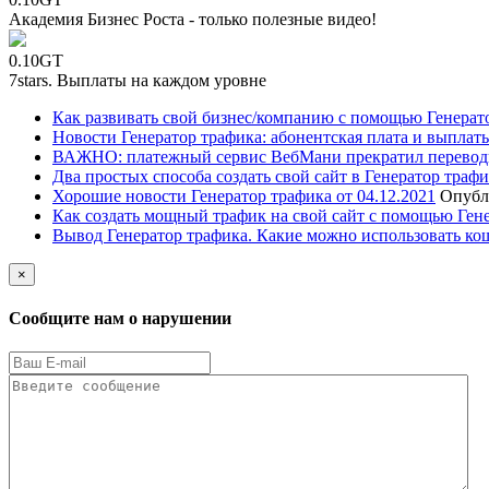
Академия Бизнес Роста - только полезные видео!
0.10GT
7stars. Выплаты на каждом уровне
Как развивать свой бизнес/компанию с помощью Генерат
Новости Генератор трафика: абонентская плата и выплаты
ВАЖНО: платежный сервис ВебМани прекратил перевод
Два простых способа создать свой сайт в Генератор траф
Хорошие новости Генератор трафика от 04.12.2021
Опубл
Как создать мощный трафик на свой сайт с помощью Ген
Вывод Генератор трафика. Какие можно использовать ко
×
Сообщите нам о нарушении