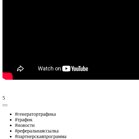
5
#генератортрафика
#трафик
#новости
#реферальнаяссылка
#партнерскаяпрограмма