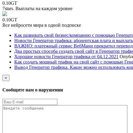
0.10GT
7stars. Выплаты на каждом уровне
0.10GT
Все нейросети мира в одной подписке
Как развивать свой бизнес/компанию с помощью Генерат
Новости Генератор трафика: абонентская плата и выплаты
ВАЖНО: платежный сервис ВебМани прекратил перевод
Два простых способа создать свой сайт в Генератор траф
Хорошие новости Генератор трафика от 04.12.2021
Опубл
Как создать мощный трафик на свой сайт с помощью Ген
Вывод Генератор трафика. Какие можно использовать ко
×
Сообщите нам о нарушении