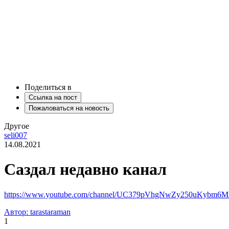
Поделиться в
Ссылка на пост
Пожаловаться на новость
Другое
seli007
14.08.2021
Саздал недавно канал
https://www.youtube.com/channel/UC379pVhgNwZy250uKybm6
Автор: tarastaraman
1