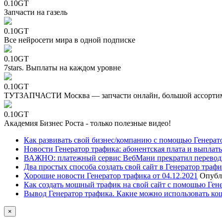
0.10GT
Запчасти на газель
0.10GT
Все нейросети мира в одной подписке
0.10GT
7stars. Выплаты на каждом уровне
0.10GT
ТУТЗАПЧАСТИ Москва — запчасти онлайн, большой ассорти
0.10GT
Академия Бизнес Роста - только полезные видео!
Как развивать свой бизнес/компанию с помощью Генерат
Новости Генератор трафика: абонентская плата и выплаты
ВАЖНО: платежный сервис ВебМани прекратил перевод
Два простых способа создать свой сайт в Генератор траф
Хорошие новости Генератор трафика от 04.12.2021
Опубл
Как создать мощный трафик на свой сайт с помощью Ген
Вывод Генератор трафика. Какие можно использовать ко
×