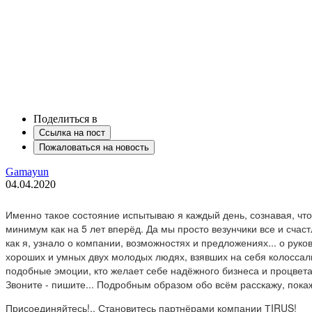
Поделиться в
Ссылка на пост
Пожаловаться на новость
Gamayun
04.04.2020
Именно такое состояние испытываю я каждый день, сознавая, чт
минимум как на 5 лет вперёд. Да мы просто везунчики все и счаст
как я, узнало о компании, возможностях и предложениях... о рук
хороших и умных двух молодых людях, взявших на себя колоссальн
подобные эмоции, кто желает себе надёжного бизнеса и процветани
Звоните - пишите... Подробным образом обо всём расскажу, покаж
Присоединяйтесь!.. Становитесь партнёрами компании ТIRUS!