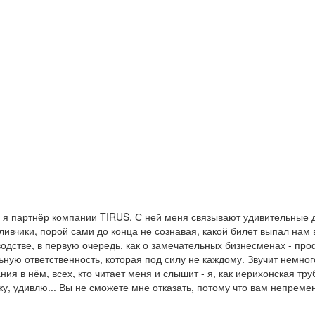
о я партнёр компании TIRUS. С ней меня связывают удивительные 
ливчики, порой сами до конца не сознавая, какой билет выпал нам 
оводстве, в первую очередь, как о замечательных бизнесменах - пр
ую ответственность, которая под силу не каждому. Звучит немного 
я в нём, всех, кто читает меня и слышит - я, как иерихонская тру
у, удивлю... Вы не сможете мне отказать, потому что вам непреме