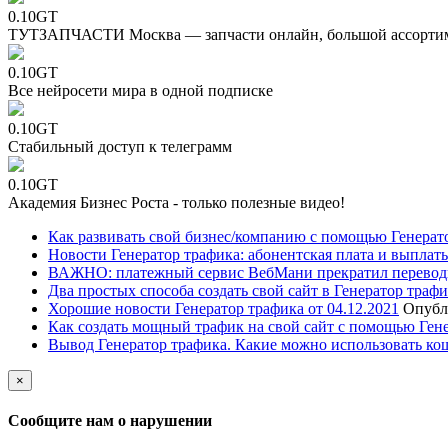
0.10GT
ТУТЗАПЧАСТИ Москва — запчасти онлайн, большой ассорти
0.10GT
Все нейросети мира в одной подписке
0.10GT
Стабильный доступ к телеграмм
0.10GT
Академия Бизнес Роста - только полезные видео!
Как развивать свой бизнес/компанию с помощью Генерат
Новости Генератор трафика: абонентская плата и выплаты
ВАЖНО: платежный сервис ВебМани прекратил перевод
Два простых способа создать свой сайт в Генератор траф
Хорошие новости Генератор трафика от 04.12.2021
Опубл
Как создать мощный трафик на свой сайт с помощью Ген
Вывод Генератор трафика. Какие можно использовать ко
×
Сообщите нам о нарушении